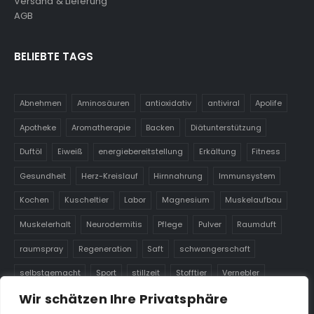
Versand & Lieferung
AGB
BELIEBTE TAGS
Abnehmen
Aminosäuren
antioxidativ
antiviral
Apolife
Apotheke
Aromatherapie
Backen
Diätunterstützung
Duftöl
Eiweiß
energiebereitstellung
Erkältung
Fitness
Gesundheit
Herz-Kreislauf
Hirnnahrung
Immunsystem
Kochen
Kuscheltier
Labor
Magnesium
Muskelaufbau
Muskelerhalt
Neurodermitis
Pflege
Pulver
Raumduft
raumspray
Regeneration
Saft
schwangerschaft
selbstgemacht
Sport
stillzeit
Stofftier
Vernebler
Wir schätzen Ihre Privatsphäre
Warmies
Wasser
Wärmetier für Kinder
Zink
Zirbe