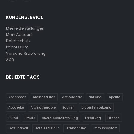
KUNDENSERVICE
Meine Bestellungen
Mein Account
Datenschutz
Impressum
Versand & Lieferung
AGB
BELIEBTE TAGS
Abnehmen
Aminosäuren
antioxidativ
antiviral
Apolife
Apotheke
Aromatherapie
Backen
Diätunterstützung
Duftöl
Eiweiß
energiebereitstellung
Erkältung
Fitness
Gesundheit
Herz-Kreislauf
Hirnnahrung
Immunsystem