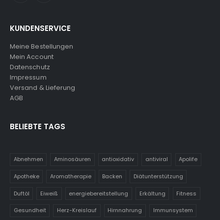
KUNDENSERVICE
Meine Bestellungen
Mein Account
Datenschutz
Impressum
Versand & Lieferung
AGB
BELIEBTE TAGS
Abnehmen
Aminosäuren
antioxidativ
antiviral
Apolife
Apotheke
Aromatherapie
Backen
Diätunterstützung
Duftöl
Eiweiß
energiebereitstellung
Erkältung
Fitness
Gesundheit
Herz-Kreislauf
Hirnnahrung
Immunsystem