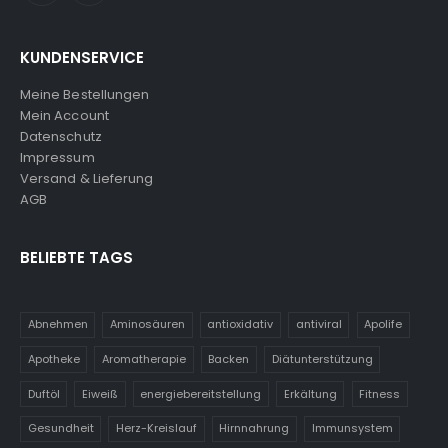
KUNDENSERVICE
Meine Bestellungen
Mein Account
Datenschutz
Impressum
Versand & Lieferung
AGB
BELIEBTE TAGS
Abnehmen
Aminosäuren
antioxidativ
antiviral
Apolife
Apotheke
Aromatherapie
Backen
Diätunterstützung
Duftöl
Eiweiß
energiebereitstellung
Erkältung
Fitness
Gesundheit
Herz-Kreislauf
Hirnnahrung
Immunsystem