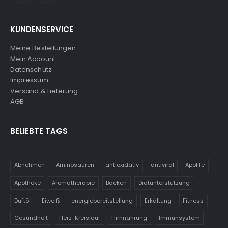
KUNDENSERVICE
Meine Bestellungen
Mein Account
Datenschutz
Impressum
Versand & Lieferung
AGB
BELIEBTE TAGS
Abnehmen
Aminosäuren
antioxidativ
antiviral
Apolife
Apotheke
Aromatherapie
Backen
Diätunterstützung
Duftöl
Eiweiß
energiebereitstellung
Erkältung
Fitness
Gesundheit
Herz-Kreislauf
Hirnnahrung
Immunsystem