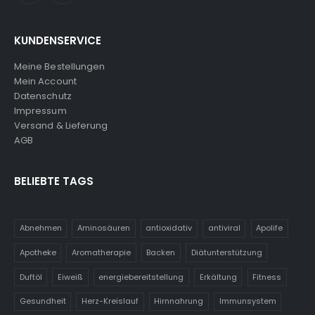
KUNDENSERVICE
Meine Bestellungen
Mein Account
Datenschutz
Impressum
Versand & Lieferung
AGB
BELIEBTE TAGS
Abnehmen
Aminosäuren
antioxidativ
antiviral
Apolife
Apotheke
Aromatherapie
Backen
Diätunterstützung
Duftöl
Eiweiß
energiebereitstellung
Erkältung
Fitness
Gesundheit
Herz-Kreislauf
Hirnnahrung
Immunsystem