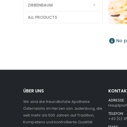
ZIRBENBAUM
ALL PRODUCTS
No p
ÜBER UNS
KONTAK
ADRESSE:
Wir sind die freundlichste Apotheke
Hauptplat
Österreichs im Herzen von Judenburg, die
TELEFON:
seit mehr als 500 Jahren auf Tradition,
+43 (0) 3
Kompetenz und kontrollierte Qualität
EMAIL: