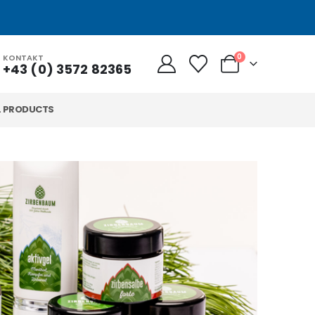
0
KONTAKT
+43 (0) 3572 82365
L PRODUCTS
„G