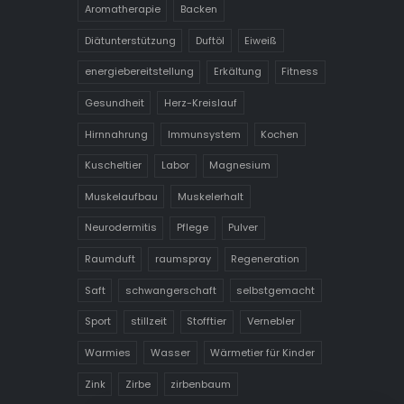
Aromatherapie
Backen
Diätunterstützung
Duftöl
Eiweiß
energiebereitstellung
Erkältung
Fitness
Gesundheit
Herz-Kreislauf
Hirnnahrung
Immunsystem
Kochen
Kuscheltier
Labor
Magnesium
Muskelaufbau
Muskelerhalt
Neurodermitis
Pflege
Pulver
Raumduft
raumspray
Regeneration
Saft
schwangerschaft
selbstgemacht
Sport
stillzeit
Stofftier
Vernebler
Warmies
Wasser
Wärmetier für Kinder
Zink
Zirbe
zirbenbaum