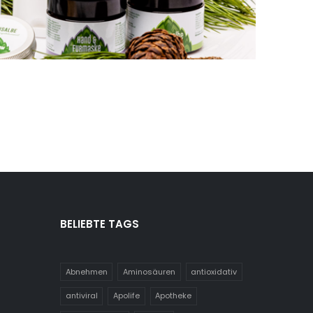
ST
BELIEBTE TAGS
Abnehmen
Aminosäuren
antioxidativ
antiviral
Apolife
Apotheke