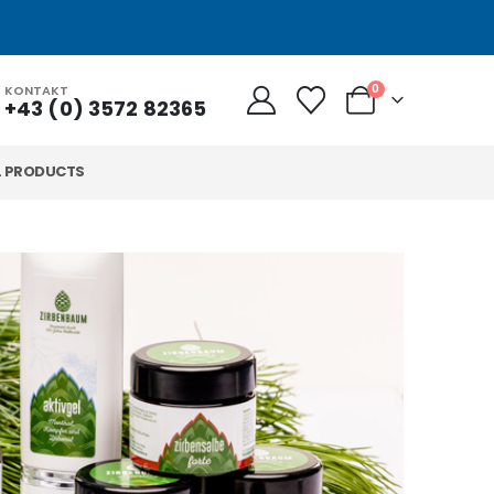
0
KONTAKT
+43 (0) 3572 82365
L PRODUCTS
„G