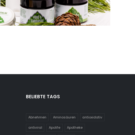
ST
BELIEBTE TAGS
Abnehmen
Aminosäuren
antioxidativ
antiviral
Apolife
Apotheke