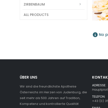
ZIRBENBAUM
ALL PRODUCTS
No p
ÜBER UNS
KONTAK
ADRESSE:
Wir sind die freundlichste Apotheke
Hauptplat
Österreichs im Herzen von Judenburg, die
TELEFON:
seit mehr als 500 Jahren auf Tradition,
+43 (0) 3
Kompetenz und kontrollierte Qualität
EMAIL: