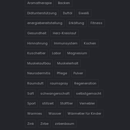
Aromatherapie
Backen
Diätunterstützung
Duftöl
Eiweiß
energiebereitstellung
Erkältung
Fitness
Gesundheit
Herz-Kreislauf
Hirnnahrung
Immunsystem
Kochen
Kuscheltier
Labor
Magnesium
Muskelaufbau
Muskelerhalt
Neurodermitis
Pflege
Pulver
Raumduft
raumspray
Regeneration
Saft
schwangerschaft
selbstgemacht
Sport
stillzeit
Stofftier
Vernebler
Warmies
Wasser
Wärmetier für Kinder
Zink
Zirbe
zirbenbaum