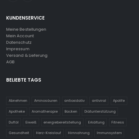
KUNDENSERVICE
Meine Bestellungen
Mein Account
Datenschutz
Impressum
Versand & Lieferung
AGB
BELIEBTE TAGS
Abnehmen
Aminosäuren
antioxidativ
antiviral
Apolife
Apotheke
Aromatherapie
Backen
Diätunterstützung
Duftöl
Eiweiß
energiebereitstellung
Erkältung
Fitness
Gesundheit
Herz-Kreislauf
Hirnnahrung
Immunsystem