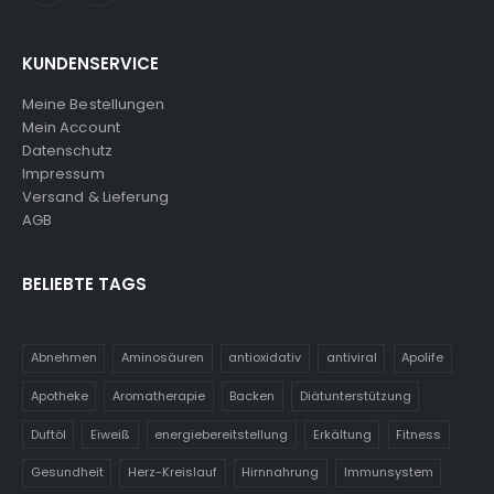
KUNDENSERVICE
Meine Bestellungen
Mein Account
Datenschutz
Impressum
Versand & Lieferung
AGB
BELIEBTE TAGS
Abnehmen
Aminosäuren
antioxidativ
antiviral
Apolife
Apotheke
Aromatherapie
Backen
Diätunterstützung
Duftöl
Eiweiß
energiebereitstellung
Erkältung
Fitness
Gesundheit
Herz-Kreislauf
Hirnnahrung
Immunsystem