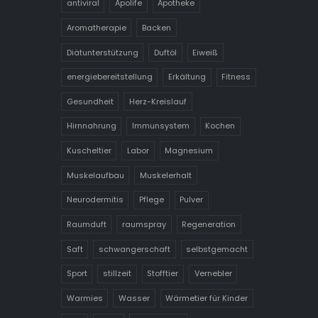
antiviral
Apolife
Apotheke
Aromatherapie
Backen
Diätunterstützung
Duftöl
Eiweiß
energiebereitstellung
Erkältung
Fitness
Gesundheit
Herz-Kreislauf
Hirnnahrung
Immunsystem
Kochen
Kuscheltier
Labor
Magnesium
Muskelaufbau
Muskelerhalt
Neurodermitis
Pflege
Pulver
Raumduft
raumspray
Regeneration
Saft
schwangerschaft
selbstgemacht
Sport
stillzeit
Stofftier
Vernebler
Warmies
Wasser
Wärmetier für Kinder