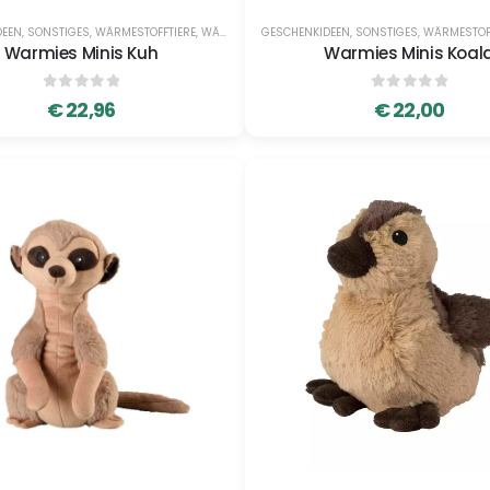
DEEN
,
SONSTIGES
,
WÄRMESTOFFTIERE
,
WÄRMESTOFFTIERE
GESCHENKIDEEN
,
SONSTIGES
,
WÄRMESTOF
Warmies Minis Kuh
Warmies Minis Koal
0
out of 5
0
out of 5
€
22,96
€
22,00