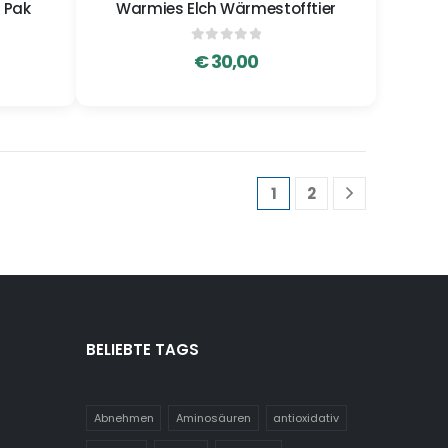
 Pak
Warmies Elch Wärmestofftier
0
out of 5
€
30,00
1
2
BELIEBTE TAGS
Abnehmen
Aminosäuren
antioxidativ