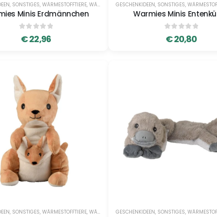
DEEN
,
SONSTIGES
,
WÄRMESTOFFTIERE
,
WÄRMESTOFFTIERE
GESCHENKIDEEN
,
SONSTIGES
,
WÄRMESTOF
ies Minis Erdmännchen
Warmies Minis Entenk
0
out of 5
0
out of 5
€
22,96
€
20,80
DEEN
,
SONSTIGES
,
WÄRMESTOFFTIERE
,
WÄRMESTOFFTIERE
GESCHENKIDEEN
,
SONSTIGES
,
WÄRMESTOF