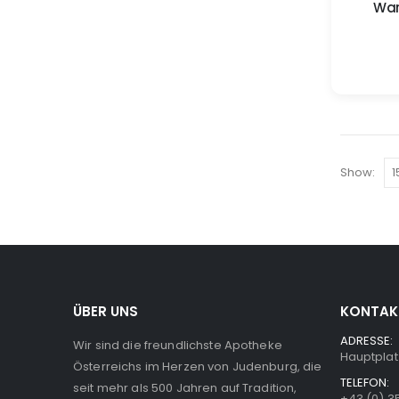
War
Show:
ÜBER UNS
KONTAK
ADRESSE:
Wir sind die freundlichste Apotheke
Hauptplat
Österreichs im Herzen von Judenburg, die
TELEFON:
seit mehr als 500 Jahren auf Tradition,
+43 (0) 3