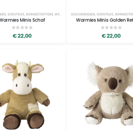
DEEN
,
SONSTIGES
,
WÄRMESTOFFTIERE
,
WÄRMESTOFFTIERE
GESCHENKIDEEN
,
SONSTIGES
,
WÄRMESTOF
Warmies Minis Schaf
Warmies Minis Golden Ret
0
out of 5
0
out of 5
€
22,00
€
22,00