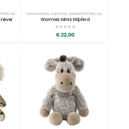
FTIERE
,
WÄRMESTOFFTIERE
GESCHENKIDEEN
,
SONSTIGES
,
WÄRMESTOFFTIERE
,
WÄRMESTOFFTIERE
riever
Warmies Minis Nilpferd
0
out of 5
€
22,00