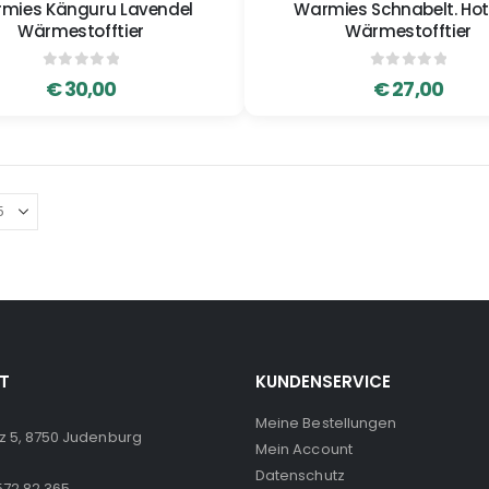
mies Känguru Lavendel
Warmies Schnabelt. Hot
Wärmestofftier
Wärmestofftier
0
out of 5
0
out of 5
€
30,00
€
27,00
T
KUNDENSERVICE
Meine Bestellungen
z 5, 8750 Judenburg
Mein Account
Datenschutz
572 82 365