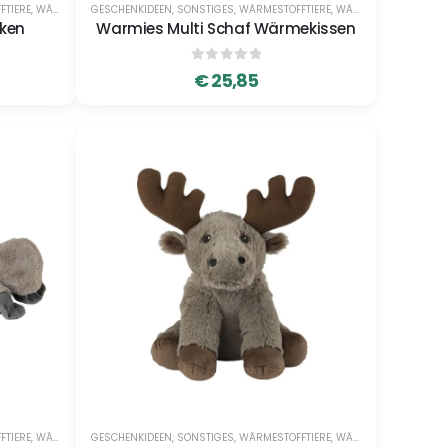
FTIERE
,
WÄRMESTOFFTIERE
GESCHENKIDEEN
,
SONSTIGES
,
WÄRMESTOFFTIERE
,
WÄRMESTOFFTIERE
üken
Warmies Multi Schaf Wärmekissen
0
out of 5
€
25,85
FTIERE
,
WÄRMESTOFFTIERE
GESCHENKIDEEN
,
SONSTIGES
,
WÄRMESTOFFTIERE
,
WÄRMESTOFFTIERE