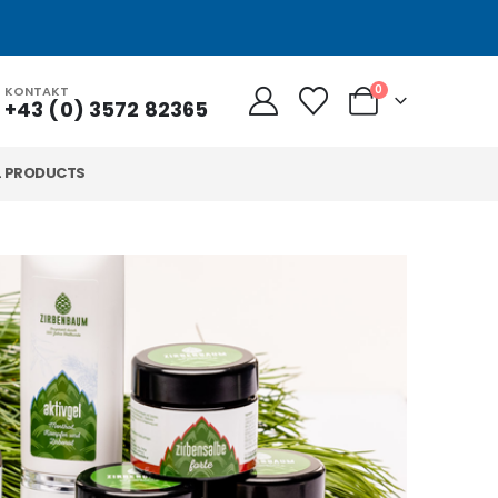
0
KONTAKT
+43 (0) 3572 82365
L PRODUCTS
„G