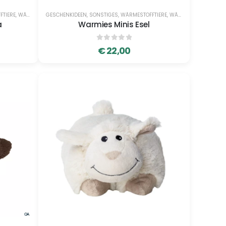
FTIERE
,
WÄRMESTOFFTIERE
GESCHENKIDEEN
,
SONSTIGES
,
WÄRMESTOFFTIERE
,
WÄRMESTOFFTIERE
a
Warmies Minis Esel
0
out of 5
€
22,00