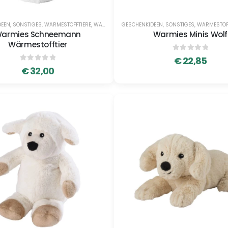
DEEN
,
SONSTIGES
,
WÄRMESTOFFTIERE
,
WÄRMESTOFFTIERE
GESCHENKIDEEN
,
SONSTIGES
,
WÄRMESTOF
armies Schneemann
Warmies Minis Wolf
Wärmestofftier
0
out of 5
€
22,85
0
out of 5
€
32,00