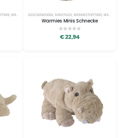
FTIERE
,
WÄRMESTOFFTIERE
GESCHENKIDEEN
,
SONSTIGES
,
WÄRMESTOFFTIERE
,
WÄRMESTOFFTIERE
Warmies Minis Schnecke
0
out of 5
€
22,94