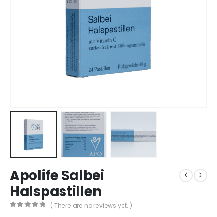
Apolife Salbei
Halspastillen
( There are no reviews yet. )
0
out of 5