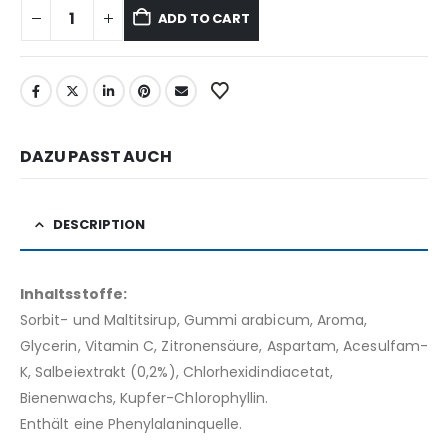
ADD TO CART
DAZU PASST AUCH
DESCRIPTION
Inhaltsstoffe:
Sorbit- und Maltitsirup, Gummi arabicum, Aroma,
Glycerin, Vitamin C, Zitronensäure, Aspartam, Acesulfam-
K, Salbeiextrakt (0,2%), Chlorhexidindiacetat,
Bienenwachs, Kupfer-Chlorophyllin.
Enthält eine Phenylalaninquelle.