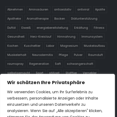
Abnehmen
Aminosäuren
antioxidativ
antiviral
Apolife
Apotheke
Aromatherapie
Backen
Diätunterstützung
Duftöl
Eiweiß
energiebereitstellung
Erkältung
Fitness
Gesundheit
Herz-Kreislauf
Hirnnahrung
Immunsystem
Kochen
Kuscheltier
Labor
Magnesium
Muskelaufbau
Muskelerhalt
Neurodermitis
Pflege
Pulver
Raumduft
raumspray
Regeneration
Saft
schwangerschaft
selbstgemacht
Sport
stillzeit
Stofftier
Vernebler
Wir schätzen Ihre Privatsphäre
Warmies
Wasser
Wärmetier für Kinder
Zink
Zirbe
zirbenbaum
Zirbenprodukt
Öl
Wir verwenden Cookies, um Ihr Surferlebnis zu
verbessern, personalisierte Anzeigen oder Inhalte
einzusetzen und unseren Datenverkehr zu
analysieren. Wenn Sie auf „Alle akzeptieren" klicken,